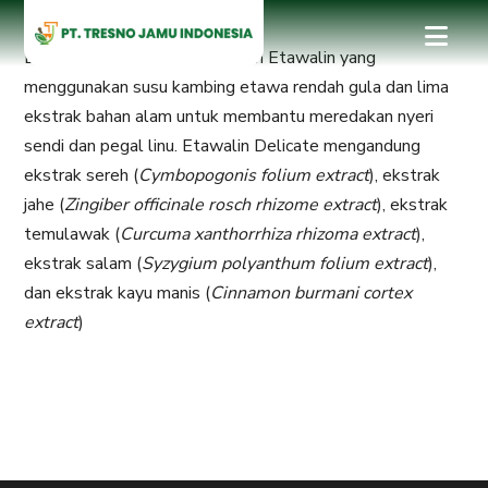
Etawalin Delicate adalah varian Etawalin yang
menggunakan susu kambing etawa rendah gula dan lima
ekstrak bahan alam untuk membantu meredakan nyeri
sendi dan pegal linu. Etawalin Delicate mengandung
ekstrak sereh (
Cymbopogonis folium extract
), ekstrak
jahe (
Zingiber officinale rosch rhizome extract
), ekstrak
temulawak (
Curcuma
xanthorrhiza rhizoma extract
),
ekstrak salam (
Syzygium polyanthum folium extract
),
dan ekstrak kayu manis (
Cinnamon burmani cortex
extract
)