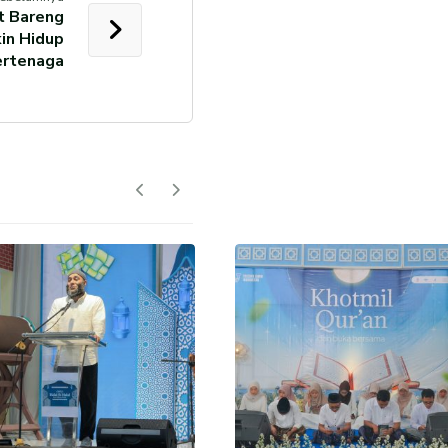
t Bareng
kin Hidup
ertenaga