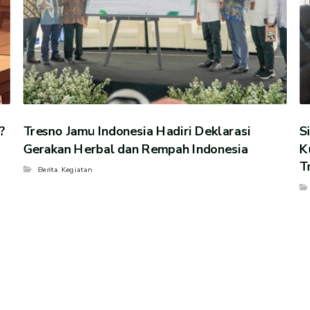
?
Tresno Jamu Indonesia Hadiri Deklarasi
S
Gerakan Herbal dan Rempah Indonesia
K
T
Berita
,
Kegiatan